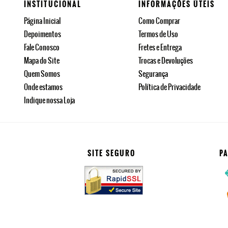
INSTITUCIONAL
INFORMAÇÕES ÚTEIS
Página Inicial
Como Comprar
Depoimentos
Termos de Uso
Fale Conosco
Fretes e Entrega
Mapa do Site
Trocas e Devoluções
Quem Somos
Segurança
Onde estamos
Política de Privacidade
Indique nossa Loja
SITE SEGURO
P