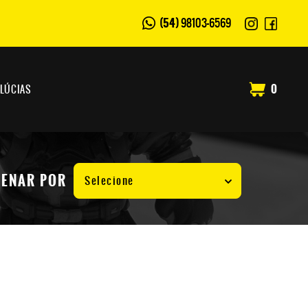
(54)
98103-6569
0
ELÚCIAS
ENAR POR
Selecione