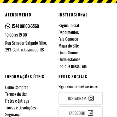
ATENDIMENTO
INSTITUCIONAL
Página Inicial
(54)
98103-6569
Depoimentos
10:00 as 19:00
Fale Conosco
Rua Senador Salgado Filho,
Mapa do Site
293
Centro, Gramado
RS
Quem Somos
Onde estamos
Indique nossa Loja
INFORMAÇÕES ÚTEIS
REDES SOCIAIS
Siga a Zona de Geek nas redes
Como Comprar
Termos de Uso
Fretes e Entrega
Trocas e Devoluções
Segurança