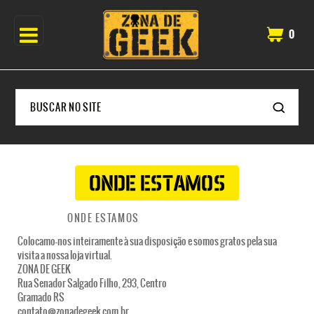
0
ONDE ESTAMOS
HOME
ONDE ESTAMOS
Colocamo-nos inteiramente à sua disposição e somos gratos pela sua
visita a nossa loja virtual.
ZONA DE GEEK
Rua Senador Salgado Filho, 293, Centro
Gramado RS
contato@zonadegeek.com.br