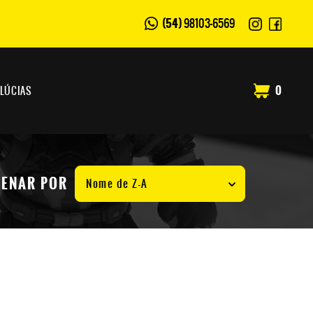
(54)
98103-6569
0
ELÚCIAS
ENAR POR
Nome de Z-A