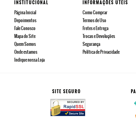
INSTITUCIONAL
INFORMAÇÕES ÚTEIS
Página Inicial
Como Comprar
Depoimentos
Termos de Uso
Fale Conosco
Fretes e Entrega
Mapa do Site
Trocas e Devoluções
Quem Somos
Segurança
Onde estamos
Política de Privacidade
Indique nossa Loja
SITE SEGURO
P