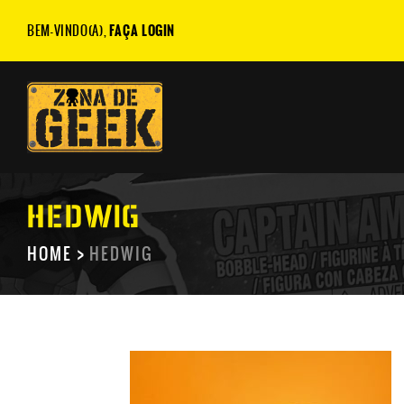
BEM-VINDO(A),
FAÇA LOGIN
HEDWIG
HOME
HEDWIG